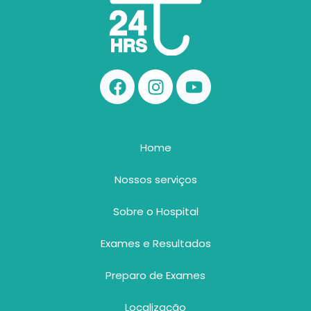
F
I
Y
a
n
o
c
s
u
e
t
t
b
a
u
Home
o
g
b
o
r
e
Nossos serviços
k
a
Sobre o Hospital
m
Exames e Resultados
Preparo de Exames
Localização